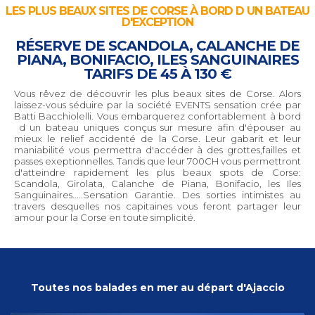
LES PLUS BEAUX SITES DE CORSE À BORD D UN BATEAU
D'EXCEPTION
RÉSERVE DE SCANDOLA, CALANCHE DE
PIANA, BONIFACIO, ILES SANGUINAIRES
TARIFS DE 45 À 130 €
Vous rêvez de découvrir les plus beaux sites de Corse. Alors
laissez-vous séduire par la société EVENTS sensation crée par
Batti Bacchiolelli. Vous embarquerez confortablement à bord
d un bateau uniques conçus sur mesure afin d'épouser au
mieux le relief accidenté de la Corse. Leur gabarit et leur
maniabilité vous permettra d'accéder à des grottes,failles et
passes exeptionnelles. Tandis que leur 700CH vous permettront
d'atteindre rapidement les plus beaux spots de Corse:
Scandola, Girolata, Calanche de Piana, Bonifacio, les Iles
Sanguinaires.....Sensation Garantie. Des sorties intimistes au
travers desquelles nos capitaines vous feront partager leur
amour pour la Corse en toute simplicité.
NOS CIRCUITS AU DÉPART D'AJACCIO
Toutes nos balades en mer au départ d'Ajaccio