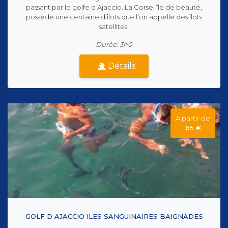
passant par le golfe d Ajaccio. La Corse, île de beauté,
possède une centaine d’îlots que l’on appelle des îlots
satellites.
Durée: 3h0
Détails
A partir de
65 €
GOLF D AJACCIO ILES SANGUINAIRES BAIGNADES